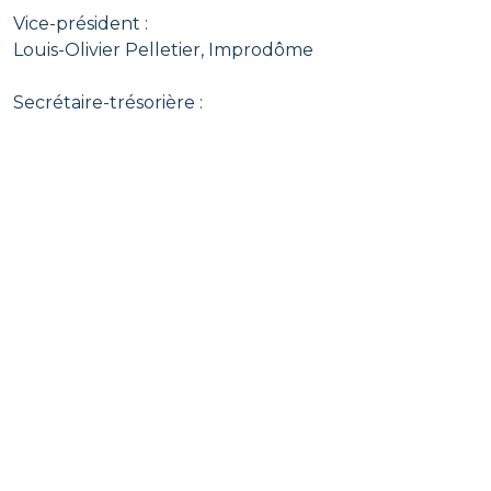
Vice-président :
Louis-Olivier Pelletier, Improdôme
Secrétaire-trésorière :
Claudia Savard, Portage
Administrateurs :
Odrée Couture-Bédard, Archipel d’Entraide
Bruno-Pierre Cyr